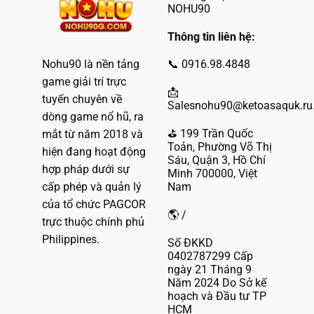
NOHU90
Thông tin liên hệ:
Nohu90 là nền tảng
📞 0916.98.4848
game giải trí trực
📩
tuyến chuyên về
Salesnohu90@ketoasaquk.ru
dòng game nổ hũ, ra
️⛳ 199 Trần Quốc
mắt từ năm 2018 và
Toản, Phường Võ Thị
hiện đang hoạt động
Sáu, Quận 3, Hồ Chí
hợp pháp dưới sự
Minh 700000, Việt
Nam
cấp phép và quản lý
của tổ chức PAGCOR
🌎 /
trực thuộc chính phủ
Philippines.
Số ĐKKD
0402787299 Cấp
ngày 21 Tháng 9
Năm 2024 Do Sở kế
hoạch và Đầu tư TP
HCM