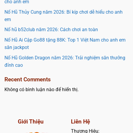
cho anh em
Nổ Hũ Thủy Cung năm 2026: Bí kíp chơi dễ hiểu cho anh
em
Nổ hũ b52club năm 2026: Cách chơi an toàn
Nổ Hũ Ai Cập Go88 tặng 88K: Top 1 Việt Nam cho anh em
săn jackpot
Nổ Hũ Golden Dragon năm 2026: Trải nghiệm săn thưởng
đỉnh cao
Recent Comments
Không có bình luận nào để hiển thị.
Giới Thiệu
Liên Hệ
Thương Hiệu: