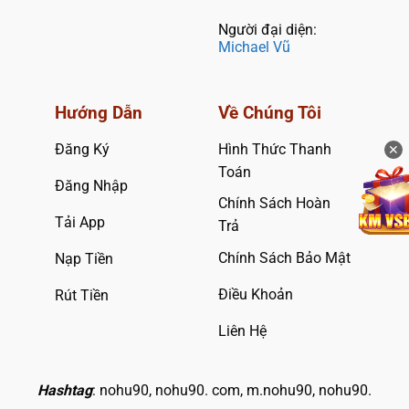
Người đại diện:
Michael Vũ
Hướng Dẫn
Về Chúng Tôi
Đăng Ký
Hình Thức Thanh
✕
Toán
Đăng Nhập
Chính Sách Hoàn
Tải App
Trả
Chính Sách Bảo Mật
Nạp Tiền
Điều Khoản
Rút Tiền
Liên Hệ
Hashtag
:
nohu90,
nohu90. com, m.nohu90, nohu90.