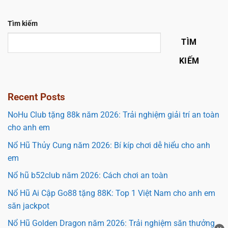
Tìm kiếm
TÌM
KIẾM
Recent Posts
NoHu Club tặng 88k năm 2026: Trải nghiệm giải trí an toàn
cho anh em
Nổ Hũ Thủy Cung năm 2026: Bí kíp chơi dễ hiểu cho anh
em
Nổ hũ b52club năm 2026: Cách chơi an toàn
Nổ Hũ Ai Cập Go88 tặng 88K: Top 1 Việt Nam cho anh em
săn jackpot
Nổ Hũ Golden Dragon năm 2026: Trải nghiệm săn thưởng