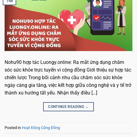
Th8
Nohu90 hợp tác Luongy.online: Ra mắt ứng dụng chăm
sóc sức khỏe trực tuyến vì cộng đồng Giới thiệu sự hợp tác
chiến lược Trong bối cảnh nhu cầu chăm sóc sức khỏe
ngày càng gia tăng, việc kết hợp giữa công nghệ và y tế trở
thành xu hướng tất yếu. Nhận thấy điều […]
CONTINUE READING
→
Posted in
Hoạt Động Cộng Đồng