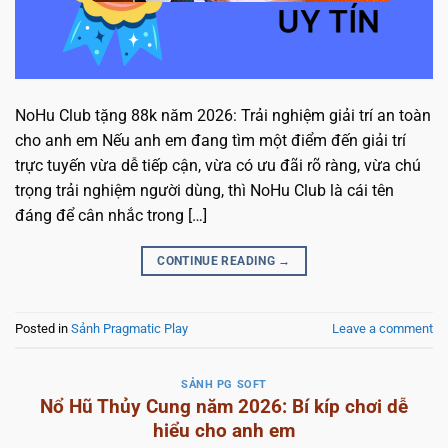
NoHu Club tặng 88k năm 2026: Trải nghiệm giải trí an toàn
cho anh em Nếu anh em đang tìm một điểm đến giải trí
trực tuyến vừa dễ tiếp cận, vừa có ưu đãi rõ ràng, vừa chú
trọng trải nghiệm người dùng, thì NoHu Club là cái tên
đáng để cân nhắc trong […]
CONTINUE READING
→
Posted in
Sảnh Pragmatic Play
Leave a comment
SẢNH PG SOFT
Nổ Hũ Thủy Cung năm 2026: Bí kíp chơi dễ
hiểu cho anh em