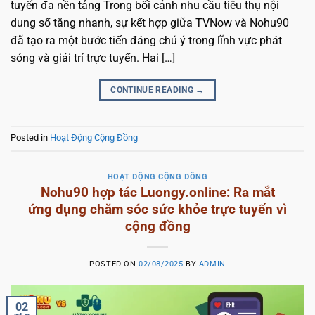
tuyến đa nền tảng Trong bối cảnh nhu cầu tiêu thụ nội
dung số tăng nhanh, sự kết hợp giữa TVNow và Nohu90
đã tạo ra một bước tiến đáng chú ý trong lĩnh vực phát
sóng và giải trí trực tuyến. Hai […]
CONTINUE READING
→
Posted in
Hoạt Động Cộng Đồng
HOẠT ĐỘNG CỘNG ĐỒNG
Nohu90 hợp tác Luongy.online: Ra mắt
ứng dụng chăm sóc sức khỏe trực tuyến vì
cộng đồng
POSTED ON
02/08/2025
BY
ADMIN
02