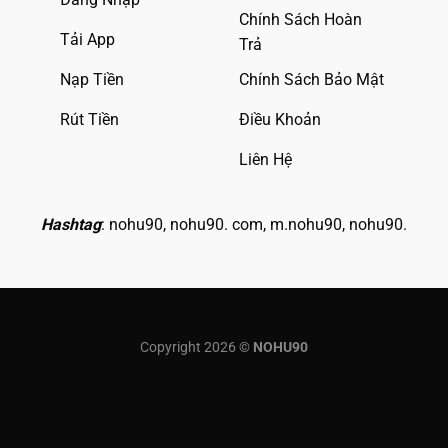
Chính Sách Hoàn
Tải App
Trả
Chính Sách Bảo Mật
Nạp Tiền
Điều Khoản
Rút Tiền
Liên Hệ
Hashtag
:
nohu90,
nohu90. com, m.nohu90, nohu90.
Copyright 2026 ©
NOHU90