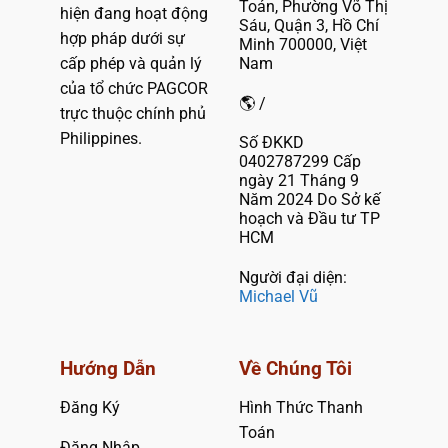
Toản, Phường Võ Thị
hiện đang hoạt động
Sáu, Quận 3, Hồ Chí
hợp pháp dưới sự
Minh 700000, Việt
Nam
cấp phép và quản lý
của tổ chức PAGCOR
🌎 /
trực thuộc chính phủ
Philippines.
Số ĐKKD
0402787299 Cấp
ngày 21 Tháng 9
Năm 2024 Do Sở kế
hoạch và Đầu tư TP
HCM
Người đại diện:
Michael Vũ
Hướng Dẫn
Về Chúng Tôi
Đăng Ký
Hình Thức Thanh
Toán
Đăng Nhập