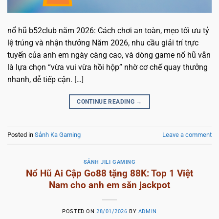
nổ hũ b52club năm 2026: Cách chơi an toàn, mẹo tối ưu tỷ
lệ trúng và nhận thưởng Năm 2026, nhu cầu giải trí trực
tuyến của anh em ngày càng cao, và dòng game nổ hũ vẫn
là lựa chọn “vừa vui vừa hồi hộp” nhờ cơ chế quay thưởng
nhanh, dễ tiếp cận. […]
CONTINUE READING
→
Posted in
Sảnh Ka Gaming
Leave a comment
SẢNH JILI GAMING
Nổ Hũ Ai Cập Go88 tặng 88K: Top 1 Việt
Nam cho anh em săn jackpot
POSTED ON
28/01/2026
BY
ADMIN