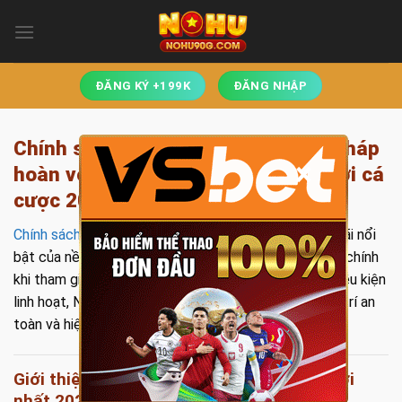
Skip
to
content
ĐĂNG KÝ +199K
ĐĂNG NHẬP
Chính sách hoàn trả Nohu90: Giải pháp
×
hoàn vốn thông minh cho người chơi cá
cược 2025
Chính sách hoàn trả Nohu90
là một trong những ưu đãi nổi
bật của nền tảng, giúp người chơi giảm thiểu rủi ro tài chính
khi tham gia cá cược.
Với tỷ lệ hoàn trả hấp dẫn và điều kiện
linh hoạt, Nohu90 cam kết mang đến trải nghiệm giải trí an
toàn và hiệu quả cho mọi thành viên.
Giới thiệu chính sách hoàn trả Nohu90 mới
nhất 2025