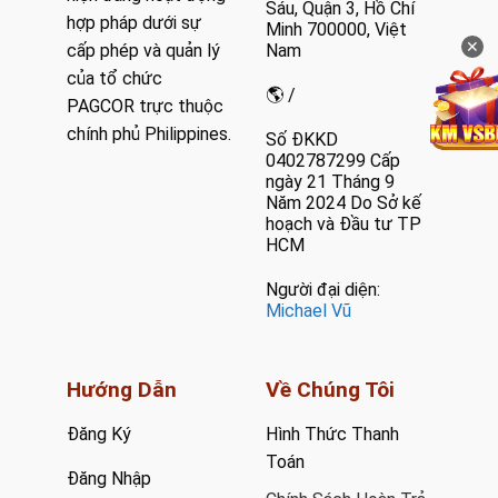
Sáu, Quận 3, Hồ Chí
hợp pháp dưới sự
Minh 700000, Việt
✕
Nam
cấp phép và quản lý
của tổ chức
🌎 /
PAGCOR trực thuộc
chính phủ Philippines.
Số ĐKKD
0402787299 Cấp
ngày 21 Tháng 9
Năm 2024 Do Sở kế
hoạch và Đầu tư TP
HCM
Người đại diện:
Michael Vũ
Hướng Dẫn
Về Chúng Tôi
Đăng Ký
Hình Thức Thanh
Toán
Đăng Nhập