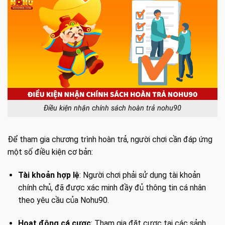
Điều kiện nhận chính sách hoàn trả nohu90
Để tham gia chương trình hoàn trả, người chơi cần đáp ứng
một số điều kiện cơ bản:
Tài khoản hợp lệ
:
Người chơi phải sử dụng tài khoản
chính chủ, đã được xác minh đầy đủ thông tin cá nhân
theo yêu cầu của Nohu90.
Hoạt động cá cược
:
Tham gia đặt cược tại các sảnh