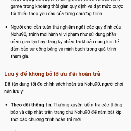
game trong khoảng thời gian quy định và đạt mức cược
tối thiểu theo yêu cầu của từng chương trình.
Người chơi cần tuân thủ nghiêm ngặt các quy định của
Nohu90, tránh mọi hành vi vi phạm như sử dụng phần
mềm gian lận hay đăng ký nhiều tài khoản cùng lúc để
đảm bảo sự công bằng và minh bạch trong quá trình
tham gia.
Lưu ý để không bỏ lỡ ưu đãi hoàn trả
Để tận dụng tối đa chính sách hoàn trả Nohu90, người chơi
nên lưu ý:
Theo dõi thông tin
:
Thường xuyên kiểm tra các thông
báo và cập nhật trên trang chủ Nohu90 để nắm bắt kịp
thời các chương trình hoàn trả mới.