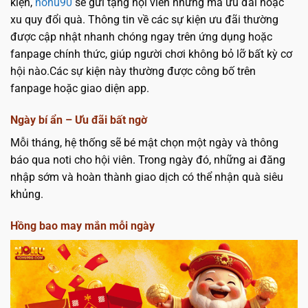
kiện,
nohu90
sẽ gửi tặng hội viên những mã ưu đãi hoặc
xu quy đổi quà. Thông tin về các sự kiện ưu đãi thường
được cập nhật nhanh chóng ngay trên ứng dụng hoặc
fanpage chính thức, giúp người chơi không bỏ lỡ bất kỳ cơ
hội nào.Các sự kiện này thường được công bố trên
fanpage hoặc giao diện app.
Ngày bí ẩn – Ưu đãi bất ngờ
Mỗi tháng, hệ thống sẽ bé mật chọn một ngày và thông
báo qua noti cho hội viên. Trong ngày đó, những ai đăng
nhập sớm và hoàn thành giao dịch có thể nhận quà siêu
khủng.
Hồng bao may mắn mỗi ngày