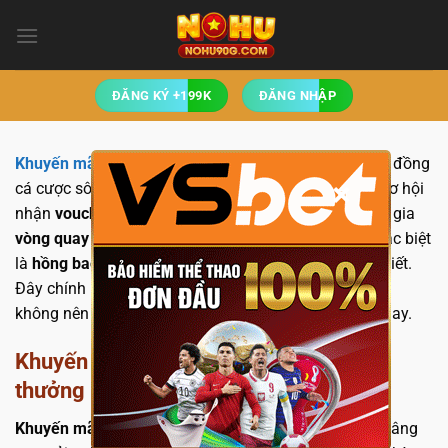
Skip
to
content
ĐĂNG KÝ +199K
ĐĂNG NHẬP
Khuyến mãi Nohu90
mới nhất 2025
đang khiến cộng đồng
×
cá cược sôi động hơn bao giờ hết. Người chơi sẽ có cơ hội
nhận
voucher ưu đãi
, hoàn tiền không giới hạn, tham gia
vòng quay may mắn
, nhận
quà tặng độc quyền
và đặc biệt
là
hồng bao mỗi ngày
dành riêng cho hội viên thân thiết.
Đây chính là chuỗi ưu đãi hấp dẫn mà bất kỳ ai cũng
không nên bỏ lỡ khi tham gia tại Nohu90 trong năm nay.
Khuyến mãi nohu90: Cơ hội vàng nhận
thưởng lớn cho mọi hội viên
Khuyến mãi nohu90
luôn là điểm nhấn nổi bật giúp nâng