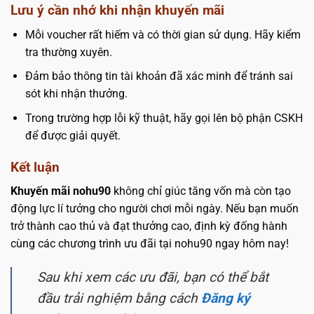
Lưu ý cần nhớ khi nhận khuyến mãi
Mỗi voucher rất hiếm và có thời gian sử dụng. Hãy kiểm
tra thường xuyên.
Đảm bảo thông tin tài khoản đã xác minh để tránh sai
sót khi nhận thưởng.
Trong trường hợp lỗi kỹ thuật, hãy gọi lên bộ phận CSKH
để được giải quyết.
Kết luận
Khuyến mãi nohu90
không chỉ giúc tăng vốn mà còn tạo
động lực lí tưởng cho người chơi mỗi ngày. Nếu bạn muốn
trở thành cao thủ và đạt thưởng cao, định kỳ đống hành
cùng các chương trình ưu đãi tại nohu90 ngay hôm nay!
Sau khi xem các ưu đãi, bạn có thể bắt
đầu trải nghiệm bằng cách
Đăng ký