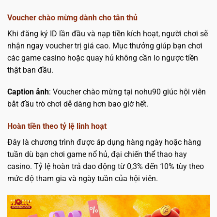
Voucher chào mừng dành cho tân thủ
Khi đăng ký ID lần đầu và nạp tiền kích hoạt, người chơi sẽ
nhận ngay voucher trị giá cao. Mục thưởng giúp bạn chơi
các game casino hoặc quay hủ không cần lo ngược tiền
thật ban đầu.
Caption ảnh
: Voucher chào mừng tại nohu90 giúc hội viên
bắt đầu trò chơi dễ dàng hơn bao giờ hết.
Hoàn tiền theo tỷ lệ linh hoạt
Đây là chương trình được áp dụng hàng ngày hoặc hàng
tuần dù bạn chơi game nổ hủ, đại chiến thể thao hay
casino. Tỷ lệ hoàn trả dao động từ 0,3% đến 10% tùy theo
mức độ tham gia và ngày tuần của hội viên.