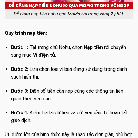
Dễ dàng nạp tiền nohu qua MoMo chỉ trong vòng 2 phút.
Quy trình nạp tiền:
Bước 1:
Tại trang chủ Nohu, chọn
Nạp tiền
rồi chuyển
sang mục
Ví điện tử
.
Bước 2:
Lựa chọn loại ví bạn đang sử dụng trong danh
sách hiển thị.
Bước 3:
Điền số tiền cần nạp cùng các thông tin liên
quan theo yêu cầu.
Bước 4:
Kiểm tra lại dữ liệu và gửi yêu cầu để hoàn tất
giao dịch.
Ưu điểm lớn của hình thức này là thao tác đơn giản, phù hợp