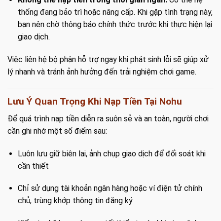
thống đang bảo trì hoặc nâng cấp. Khi gặp tình trạng này,
bạn nên chờ thông báo chính thức trước khi thực hiện lại
giao dịch.
Việc liên hệ bộ phận hỗ trợ ngay khi phát sinh lỗi sẽ giúp xử
lý nhanh và tránh ảnh hưởng đến trải nghiệm chơi game.
Lưu Ý Quan Trọng Khi Nạp Tiền Tại Nohu
Để quá trình nạp tiền diễn ra suôn sẻ và an toàn, người chơi
cần ghi nhớ một số điểm sau:
Luôn lưu giữ biên lai, ảnh chụp giao dịch để đối soát khi
cần thiết
Chỉ sử dụng tài khoản ngân hàng hoặc ví điện tử chính
chủ, trùng khớp thông tin đăng ký