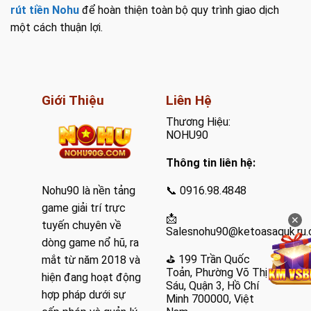
rút tiền Nohu
để hoàn thiện toàn bộ quy trình giao dịch
một cách thuận lợi.
Giới Thiệu
Liên Hệ
Thương Hiệu:
NOHU90
Thông tin liên hệ:
Nohu90 là nền tảng
📞 0916.98.4848
game giải trí trực
📩
✕
tuyến chuyên về
Salesnohu90@ketoasaquk.ru
dòng game nổ hũ, ra
️⛳ 199 Trần Quốc
mắt từ năm 2018 và
Toản, Phường Võ Thị
hiện đang hoạt động
Sáu, Quận 3, Hồ Chí
hợp pháp dưới sự
Minh 700000, Việt