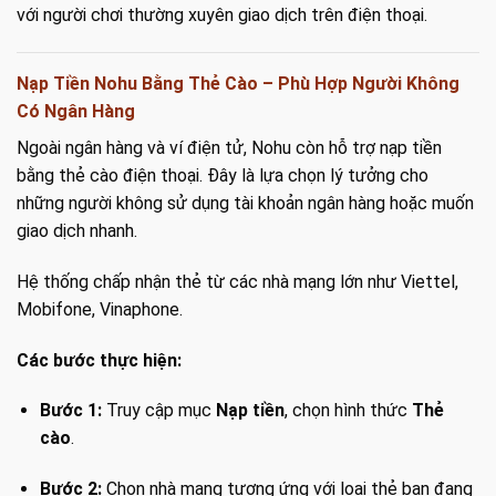
với người chơi thường xuyên giao dịch trên điện thoại.
Nạp Tiền Nohu Bằng Thẻ Cào – Phù Hợp Người Không
Có Ngân Hàng
Ngoài ngân hàng và ví điện tử, Nohu còn hỗ trợ nạp tiền
bằng thẻ cào điện thoại. Đây là lựa chọn lý tưởng cho
những người không sử dụng tài khoản ngân hàng hoặc muốn
giao dịch nhanh.
Hệ thống chấp nhận thẻ từ các nhà mạng lớn như Viettel,
Mobifone, Vinaphone.
Các bước thực hiện:
Bước 1:
Truy cập mục
Nạp tiền
, chọn hình thức
Thẻ
cào
.
Bước 2:
Chọn nhà mạng tương ứng với loại thẻ bạn đang