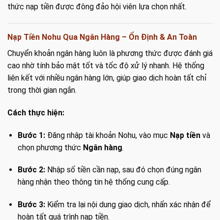
thức nạp tiền được đông đảo hội viên lựa chọn nhất.
Nạp Tiền Nohu Qua Ngân Hàng – Ổn Định & An Toàn
Chuyển khoản ngân hàng luôn là phương thức được đánh giá
cao nhờ tính bảo mật tốt và tốc độ xử lý nhanh. Hệ thống
liên kết với nhiều ngân hàng lớn, giúp giao dịch hoàn tất chỉ
trong thời gian ngắn.
Cách thực hiện:
Bước 1:
Đăng nhập tài khoản Nohu, vào mục
Nạp tiền
và
chọn phương thức
Ngân hàng
.
Bước 2:
Nhập số tiền cần nạp, sau đó chọn đúng ngân
hàng nhận theo thông tin hệ thống cung cấp.
Bước 3:
Kiểm tra lại nội dung giao dịch, nhấn xác nhận để
hoàn tất quá trình nạp tiền.