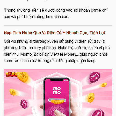
Thông thường, tiền sẽ được cộng vào tài khoản game chỉ
sau vài phút nếu thông tin chính xác.
Nạp Tiền Nohu Qua Ví Điện Tử – Nhanh Gọn, Tiện Lợi
Đối với những ai thường xuyên sử dụng ví điện tử, đây là
phương thức cực kỳ phù hợp. Nohu hiện hỗ trợ nhiều ví phổ
biến như Momo, ZaloPay, Viettel Money… giúp người chơi
thao tác nhanh mà không cần đăng nhập ngân hàng.