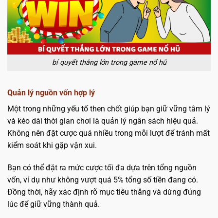
bí quyết thắng lớn trong game nổ hũ
Quản lý nguồn vốn hợp lý
Một trong những yếu tố then chốt giúp bạn giữ vững tâm lý
và kéo dài thời gian chơi là quản lý ngân sách hiệu quả.
Không nên đặt cược quá nhiều trong mỗi lượt để tránh mất
kiểm soát khi gặp vận xui.
Bạn có thể đặt ra mức cược tối đa dựa trên tổng nguồn
vốn, ví dụ như không vượt quá 5% tổng số tiền đang có.
Đồng thời, hãy xác định rõ mục tiêu thắng và dừng đúng
lúc để giữ vững thành quả.