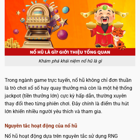
Khám phá khái niệm nổ hũ là gì
Trong ngành game trực tuyến, nổ hũ không chỉ đơn thuần
là trò chơi xổ số hay quay thưởng mà còn là một hệ thống
jackpot (tiền thưởng lớn) cực kỳ hấp dẫn, thường xuyên
thay đổi theo từng phiên chơi. Đây chính là điểm thu hút
lớn khiến nhiều người yêu thích và tham gia.
Nguyên tắc hoạt động của nổ hũ
Nổ hũ hoạt động dựa trên nguyên tắc sử dụng RNG