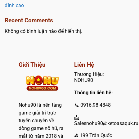
đỉnh cao
Recent Comments
Không có bình luận nào để hiển thị.
Giới Thiệu
Liên Hệ
Thương Hiệu:
NOHU90
Thông tin liên hệ:
Nohu90 là nền tảng
📞 0916.98.4848
game giải trí trực
📩
tuyến chuyên về
Salesnohu90@ketoasaquk.ru
dòng game nổ hũ, ra
️⛳ 199 Trần Quốc
mắt từ năm 2018 và