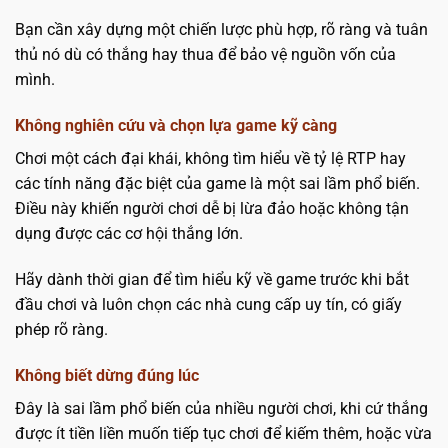
Bạn cần xây dựng một chiến lược phù hợp, rõ ràng và tuân
thủ nó dù có thắng hay thua để bảo vệ nguồn vốn của
mình.
Không nghiên cứu và chọn lựa game kỹ càng
Chơi một cách đại khái, không tìm hiểu về tỷ lệ RTP hay
các tính năng đặc biệt của game là một sai lầm phổ biến.
Điều này khiến người chơi dễ bị lừa đảo hoặc không tận
dụng được các cơ hội thắng lớn.
Hãy dành thời gian để tìm hiểu kỹ về game trước khi bắt
đầu chơi và luôn chọn các nhà cung cấp uy tín, có giấy
phép rõ ràng.
Không biết dừng đúng lúc
Đây là sai lầm phổ biến của nhiều người chơi, khi cứ thắng
được ít tiền liền muốn tiếp tục chơi để kiếm thêm, hoặc vừa