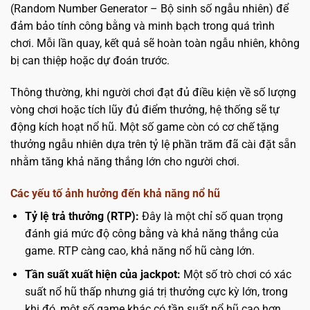
(Random Number Generator – Bộ sinh số ngẫu nhiên) để
đảm bảo tính công bằng và minh bạch trong quá trình
chơi. Mỗi lần quay, kết quả sẽ hoàn toàn ngẫu nhiên, không
bị can thiệp hoặc dự đoán trước.
Thông thường, khi người chơi đạt đủ điều kiện về số lượng
vòng chơi hoặc tích lũy đủ điểm thưởng, hệ thống sẽ tự
động kích hoạt nổ hũ. Một số game còn có cơ chế tặng
thưởng ngẫu nhiên dựa trên tỷ lệ phần trăm đã cài đặt sẵn
nhằm tăng khả năng thắng lớn cho người chơi.
Các yếu tố ảnh hưởng đến khả năng nổ hũ
Tỷ lệ trả thưởng (RTP):
Đây là một chỉ số quan trọng
đánh giá mức độ công bằng và khả năng thắng của
game. RTP càng cao, khả năng nổ hũ càng lớn.
Tần suất xuất hiện của jackpot:
Một số trò chơi có xác
suất nổ hũ thấp nhưng giá trị thưởng cực kỳ lớn, trong
khi đó, một số game khác có tần suất nổ hũ cao hơn