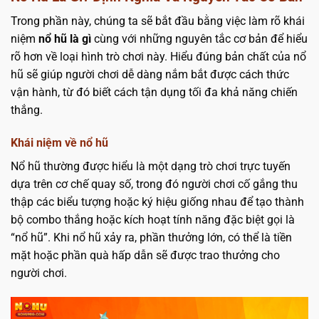
Trong phần này, chúng ta sẽ bắt đầu bằng việc làm rõ khái
niệm
nổ hũ là gì
cùng với những nguyên tắc cơ bản để hiểu
rõ hơn về loại hình trò chơi này. Hiểu đúng bản chất của nổ
hũ sẽ giúp người chơi dễ dàng nắm bắt được cách thức
vận hành, từ đó biết cách tận dụng tối đa khả năng chiến
thắng.
Khái niệm về nổ hũ
Nổ hũ thường được hiểu là một dạng trò chơi trực tuyến
dựa trên cơ chế quay số, trong đó người chơi cố gắng thu
thập các biểu tượng hoặc ký hiệu giống nhau để tạo thành
bộ combo thắng hoặc kích hoạt tính năng đặc biệt gọi là
“nổ hũ”. Khi nổ hũ xảy ra, phần thưởng lớn, có thể là tiền
mặt hoặc phần quà hấp dẫn sẽ được trao thưởng cho
người chơi.