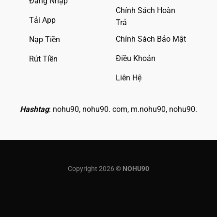
Đăng Nhập
Chính Sách Hoàn
Tải App
Trả
Chính Sách Bảo Mật
Nạp Tiền
Điều Khoản
Rút Tiền
Liên Hệ
Hashtag
:
nohu90,
nohu90. com, m.nohu90, nohu90.
Copyright 2026 ©
NOHU90