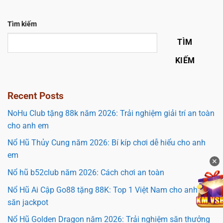
Tìm kiếm
TÌM
KIẾM
Recent Posts
NoHu Club tặng 88k năm 2026: Trải nghiệm giải trí an toàn
cho anh em
Nổ Hũ Thủy Cung năm 2026: Bí kíp chơi dễ hiểu cho anh
em
✕
Nổ hũ b52club năm 2026: Cách chơi an toàn
Nổ Hũ Ai Cập Go88 tặng 88K: Top 1 Việt Nam cho anh em
săn jackpot
Nổ Hũ Golden Dragon năm 2026: Trải nghiệm săn thưởng