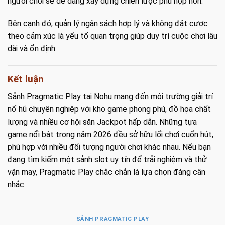
người chơi sẽ dễ dàng xây dựng chiến lược phù hợp hơn.
Bên cạnh đó, quản lý ngân sách hợp lý và không đặt cược
theo cảm xúc là yếu tố quan trọng giúp duy trì cuộc chơi lâu
dài và ổn định.
Kết luận
Sảnh Pragmatic Play tại Nohu mang đến môi trường giải trí
nổ hũ chuyên nghiệp với kho game phong phú, đồ họa chất
lượng và nhiều cơ hội săn Jackpot hấp dẫn. Những tựa
game nổi bật trong năm 2026 đều sở hữu lối chơi cuốn hút,
phù hợp với nhiều đối tượng người chơi khác nhau. Nếu bạn
đang tìm kiếm một sảnh slot uy tín để trải nghiệm và thử
vận may, Pragmatic Play chắc chắn là lựa chọn đáng cân
nhắc.
SẢNH PRAGMATIC PLAY