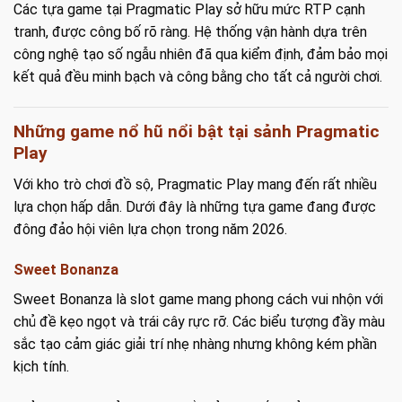
Các tựa game tại Pragmatic Play sở hữu mức RTP cạnh
tranh, được công bố rõ ràng. Hệ thống vận hành dựa trên
công nghệ tạo số ngẫu nhiên đã qua kiểm định, đảm bảo mọi
kết quả đều minh bạch và công bằng cho tất cả người chơi.
Những game nổ hũ nổi bật tại sảnh Pragmatic
Play
Với kho trò chơi đồ sộ, Pragmatic Play mang đến rất nhiều
lựa chọn hấp dẫn. Dưới đây là những tựa game đang được
đông đảo hội viên lựa chọn trong năm 2026.
Sweet Bonanza
Sweet Bonanza là slot game mang phong cách vui nhộn với
chủ đề kẹo ngọt và trái cây rực rỡ. Các biểu tượng đầy màu
sắc tạo cảm giác giải trí nhẹ nhàng nhưng không kém phần
kịch tính.