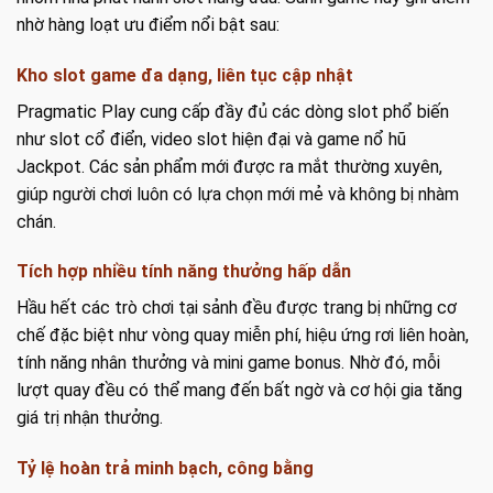
nhờ hàng loạt ưu điểm nổi bật sau:
Kho slot game đa dạng, liên tục cập nhật
Pragmatic Play cung cấp đầy đủ các dòng slot phổ biến
như slot cổ điển, video slot hiện đại và game nổ hũ
Jackpot. Các sản phẩm mới được ra mắt thường xuyên,
giúp người chơi luôn có lựa chọn mới mẻ và không bị nhàm
chán.
Tích hợp nhiều tính năng thưởng hấp dẫn
Hầu hết các trò chơi tại sảnh đều được trang bị những cơ
chế đặc biệt như vòng quay miễn phí, hiệu ứng rơi liên hoàn,
tính năng nhân thưởng và mini game bonus. Nhờ đó, mỗi
lượt quay đều có thể mang đến bất ngờ và cơ hội gia tăng
giá trị nhận thưởng.
Tỷ lệ hoàn trả minh bạch, công bằng