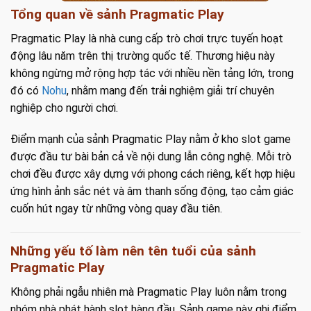
Tổng quan về sảnh Pragmatic Play
Pragmatic Play là nhà cung cấp trò chơi trực tuyến hoạt
động lâu năm trên thị trường quốc tế. Thương hiệu này
không ngừng mở rộng hợp tác với nhiều nền tảng lớn, trong
đó có
Nohu
, nhằm mang đến trải nghiệm giải trí chuyên
nghiệp cho người chơi.
Điểm mạnh của sảnh Pragmatic Play nằm ở kho slot game
được đầu tư bài bản cả về nội dung lẫn công nghệ. Mỗi trò
chơi đều được xây dựng với phong cách riêng, kết hợp hiệu
ứng hình ảnh sắc nét và âm thanh sống động, tạo cảm giác
cuốn hút ngay từ những vòng quay đầu tiên.
Những yếu tố làm nên tên tuổi của sảnh
Pragmatic Play
Không phải ngẫu nhiên mà Pragmatic Play luôn nằm trong
nhóm nhà phát hành slot hàng đầu. Sảnh game này ghi điểm