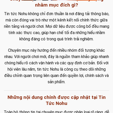
nhằm mục đích gì?
Tin tức Nohu không chỉ đơn thuần là nơi đăng tải thông báo,
mà còn đóng vai trò như một kênh kết nối chính thức giữa
nền tảng và người chơi. Mọi dữ liệu được công bố đều mang
tính xác thực cao, giúp hạn chế tối đa những hiểu nhầm
không đáng có trong quá trình trải nghiệm.
Chuyên mục này hướng đến nhiều nhóm đối tượng khác
nhau. Với người chơi mới, đây là nguồn tham khảo giúp nhanh
chóng hiểu rõ cách vận hành và các quy định cơ bản. Đối với
hội viên lâu năm, tin tức Nohu là công cụ theo dõi những
điều chỉnh quan trọng liên quan đến quyền lợi, chính sách và
sản phẩm.
Những nội dung chính được cập nhật tại Tin
Tức Nohu
Toàn bộ thông tin tại chuyên mục được phân loại rõ ràng, dễ