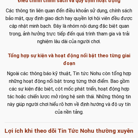
Điều chỉnh chính sách và quy định hoạt động
Các thông tin liên quan đến điều khoản sử dụng, chính sách
bảo mật, quy định giao dịch hay quyền lợi hội viên đều được
cập nhật minh bạch. Đây là nhóm nội dung đặc biệt quan
trọng, ảnh hưởng trực tiếp đến quá trình tham gia và trải
nghiệm lâu dài của người chơi.
Tổng hợp sự kiện và hoạt động nổi bật theo từng giai
đoạn
Ngoài các thông báo kỹ thuật, Tin tức Nohu còn tổng hợp
những hoạt động nổi bật trong từng thời điểm. Bao gồm
các sự kiện đặc biệt, cột mốc phát triển, hoạt động hợp
tác hoặc chiến lược mở rộng hệ sinh thái. Những thông tin
này giúp người chơi hiểu rõ hơn về định hướng và độ uy tín
của nền tảng.
Lợi ích khi theo dõi Tin Tức Nohu thường xuyên