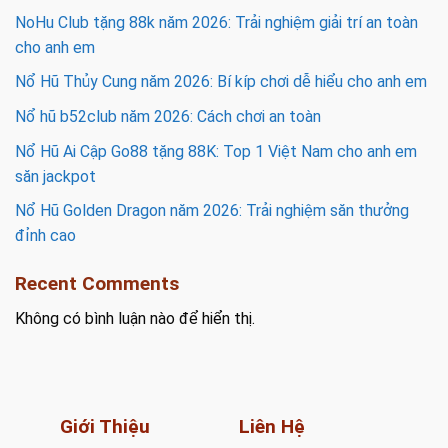
NoHu Club tặng 88k năm 2026: Trải nghiệm giải trí an toàn
cho anh em
Nổ Hũ Thủy Cung năm 2026: Bí kíp chơi dễ hiểu cho anh em
Nổ hũ b52club năm 2026: Cách chơi an toàn
Nổ Hũ Ai Cập Go88 tặng 88K: Top 1 Việt Nam cho anh em
săn jackpot
Nổ Hũ Golden Dragon năm 2026: Trải nghiệm săn thưởng
đỉnh cao
Recent Comments
Không có bình luận nào để hiển thị.
Giới Thiệu
Liên Hệ