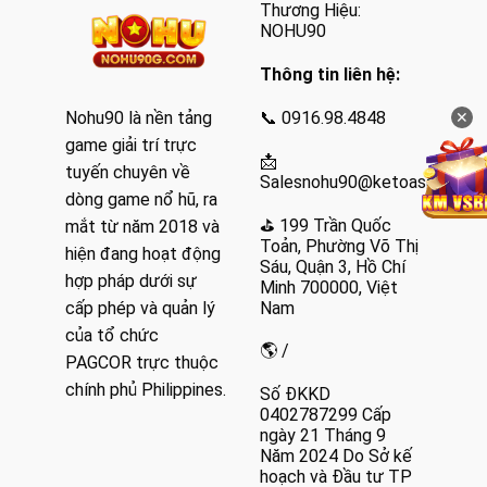
Thương Hiệu:
NOHU90
Thông tin liên hệ:
Nohu90 là nền tảng
📞 0916.98.4848
✕
game giải trí trực
📩
tuyến chuyên về
Salesnohu90@ketoasaquk.ru
dòng game nổ hũ, ra
️⛳ 199 Trần Quốc
mắt từ năm 2018 và
Toản, Phường Võ Thị
hiện đang hoạt động
Sáu, Quận 3, Hồ Chí
hợp pháp dưới sự
Minh 700000, Việt
Nam
cấp phép và quản lý
của tổ chức
🌎 /
PAGCOR trực thuộc
chính phủ Philippines.
Số ĐKKD
0402787299 Cấp
ngày 21 Tháng 9
Năm 2024 Do Sở kế
hoạch và Đầu tư TP